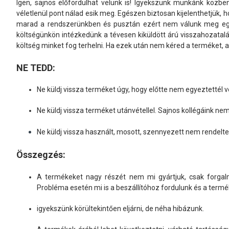
Igen, sajnos előfordulhat velünk is! Igyekszünk munkánk közben 
véletlenül pont nálad esik meg. Egészen biztosan kijelenthetjük
marad a rendszerünkben és pusztán ezért nem válunk meg egy
költségünkön intézkedünk a tévesen kiküldött árú visszahozatal
költség minket fog terhelni. Ha ezek után nem kéred a terméket, 
NE TEDD:
Ne küldj vissza terméket úgy, hogy előtte nem egyeztettél 
Ne küldj vissza terméket utánvétellel. Sajnos kollégáink n
Ne küldj vissza használt, mosott, szennyezett nem rendelt
Összegzés:
A termékeket nagy részét nem mi gyártjuk, csak forgalm
Probléma esetén mi is a beszállítóhoz fordulunk és a termék
igyekszünk körültekintően eljárni, de néha hibázunk.