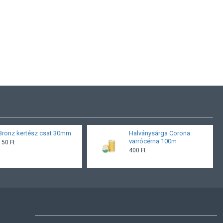
Bronz kertész csat 30mm
Halványsárga Corona
varrócérna 100m
150 Ft
400 Ft
ÜZLETÜNK