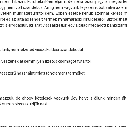
nem hibázni, körültekintően eljárni, de néha bizony így is megtörtén
, hogy nem volt szándékos. Amíg nem vagyunk teljesen robotizálva az e
etlen munkatársunktól sem. Ebben esetbe kérjük azonnal keress mi
áról és az általad rendelt termék mihamarabbi kiküldéséről. Biztosít
azt is elfogadjuk, az árát visszafizetjük egy általad megadott bankszá
velünk, nem jelzeted visszaküldési szándékodat.
em veszenek át semmilyen fizetős csomagot futártól.
etésszerű használat miatt tönkrement terméket.
azzuk, de ahogy kötelesek vagyunk úgy helyt is állunk minden ált
et mi is visszaküldjük neki.