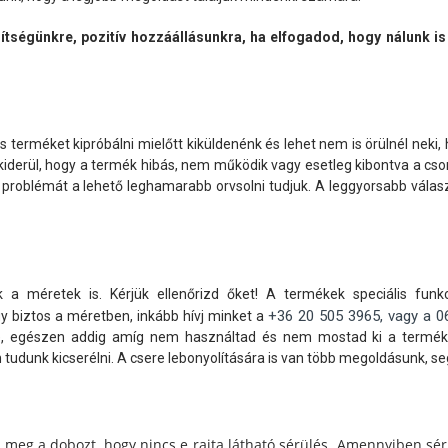
gítségünkre, pozitív hozzáállásunkra, ha elfogadod, hogy nálunk 
s terméket kipróbálni mielőtt kiküldenénk és lehet nem is örülnél neki,
 kiderül, hogy a termék hibás, nem működik vagy esetleg kibontva a csom
 problémát a lehető leghamarabb orvsolni tudjuk. A leggyorsabb válasz
 a méretek is. Kérjük ellenőrizd őket! A termékek speciális funk
+36 20 505 3965, vagy a 0
 biztos a méretben, inkább hívj minket a
e, egészen addig amíg nem használtad és nem mostad ki a terméket
dunk kicserélni. A csere lebonyolítására is van több megoldásunk, se
d meg a dobozt, hogy nincs e rajta látható sérülés. Amennyiben sér