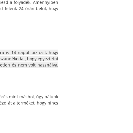
 kezd a folyadék. Amennyiben
zd felénk 24 órán belül, hogy
a is 14 napot biztosít, hogy
i szándékodat, hogy egyeztetni
tetlen és nem volt használva,
örés mint máshol, úgy nálunk
ézd át a terméket, hogy nincs