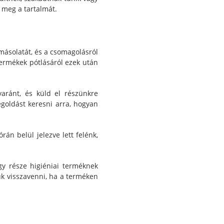
s meg a tartalmát.
másolatát, és a csomagolásról
 termékek pótlásáról ezek után
aránt, és küld el részünkre
goldást keresni arra, hogyan
rán belül jelezve lett felénk,
gy része higiéniai terméknek
uk visszavenni, ha a terméken