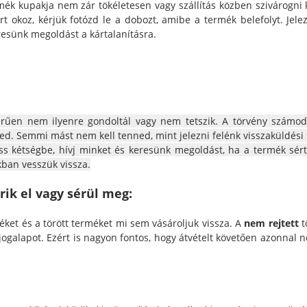
mék kupakja nem zár tökéletesen vagy szállítás közben szivárogni
rt okoz, kérjük fotózd le a dobozt, amibe a termék belefolyt. Jele
resünk megoldást a kártalanításra.
rűen nem ilyenre gondoltál vagy nem tetszik. A törvény szá
modr
eked. Semmi mást nem kell tenned, mint jelezni felénk visszaküldés
ess kétségbe, hívj minket és keresünk megoldást, ha a termék sér
kban vesszük vissza.
ik el vagy sérül meg:
éket és a törött terméket mi sem vásároljuk vissza. A
nem rejtett
t
galapot. Ezért is nagyon fontos, hogy átvételt követően azonnal n