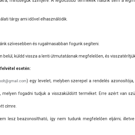
gukra, minőségük szintjére. A legolcsóbb termékek nálunk sem a leg
lati tárgy ami idővel elhasználódik.
zánk szívesebben és rugalmasabban fogunk segíteni.
elül, küldd vissza a lenti útmutatásnak megfelelően, és visszatérítjük a
elvétel esetén:
) egy levelet, melyben szerepel a rendelés azonosítója
sbolt@gmail.com
 melyen fogadni tudjuk a visszaküldött terméket. Erre azért van szü
tt címre.
em lesz beazonosítható, így nem tudunk megfelelően eljárni; illetv