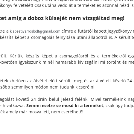
őkönyv felvételét! Csak utána vedd át a terméket és azonnal nézd i
étet amíg a doboz külsejét nem vizsgáltad meg!
nkre a
címre a futártól kapott jegyzőkönyv 
kispestivarrosbolt@gmail.com
készíts képet a csomagolás felnyitása utáni állapotról is. A sérült
t. Kérjük, készíts képet a csomagolásról és a termékekről egy
 követően igyekszünk minél hamarabb kivizsgálni mi történt és me
telezhetően az átvétel előtt sérült meg és az átvételt követő 24 ó
, később semmilyen módon nem tudunk kicserélni
agolást követő 24 órán belül jelezd felénk. Mivel termékeink na
e hivatkozva.
Semmi esetre se mosd ki a terméket
, csak úgy tudj
mék amely már mosva lett, nem cserélhető!