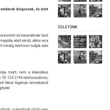
is emberek dolgoznak, és mint
ÜZLETÜNK
 ha bontott és használtnak tűnő
agolás alatt sérült, akkor arra
t mindig telefonon tudjuk adni
ciója miatt, nem a klasszikus
6 30 124 2744
telefonszámon,
! Mivel higiéniai termékekről
gítünk!
ültnek, szakadtnak tűnik vagy