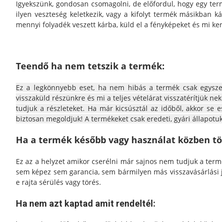
Igyekszünk, gondosan csomagolni, de előfordul, hogy egy ter
ilyen veszteség keletkezik, vagy a kifolyt termék másikban ká
mennyi folyadék veszett kárba, küld el a fényképeket és mi ke
Teendő ha nem tetszik a termék:
Ez a legkönnyebb eset, ha nem hibás a termék csak egysze
visszaküld részünkre és mi a teljes vételárat visszatérítjük n
tudjuk a részleteket. Ha már kicsúsztál az időből, akkor se 
biztosan megoldjuk! A termékeket csak eredeti, gyári állapotu
Ha a termék később vagy használat közben tör
Ez az a helyzet amikor cserélni már sajnos nem tudjuk a term
sem képez sem garancia, sem bármilyen más visszavásárlási jo
e rajta sérülés vagy törés.
Ha nem azt kaptad amit rendeltél: