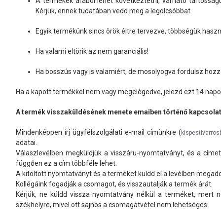
A termékek árából lehet következtetni, várható tartóssá
Kérjük, ennek tudatában vedd meg a legolcsóbbat.
Egyik termékünk sincs örök éltre tervezve, többségük haszná
Ha valami eltörik az nem garanciális!
Ha bosszús vagy is valamiért, de mosolyogva fordulsz hoz
Ha a kapott termékkel nem vagy megelégedve, jelezd ezt 14 napon b
A termék visszaküldésének menete emaiben történő kapcsolatf
Mindenképpen írj ügyfélszolgálati e-mail címünkre (
kispestivarro
adatai.
Válaszlevélben megküldjük a visszáru-nyomtatványt, és a címet,
függően ez a cím többféle lehet.
A kitöltött nyomtatványt és a terméket küldd el a levélben megado
Kollégáink fogadják a csomagot, és visszautalják a termék árát.
Kérjük, ne küldd vissza nyomtatvány nélkül a terméket, mert n
székhelyre, mivel ott sajnos a csomagátvétel nem lehetséges.