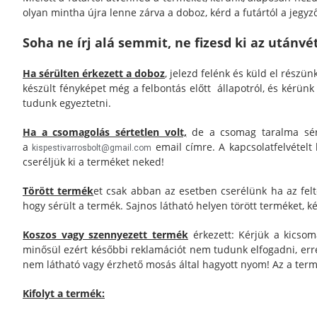
olyan mintha újra lenne zárva a doboz, kérd a futártól a jegyz
Soha ne írj alá semmit, ne fizesd ki az utánv
Ha sérülten érkezett a doboz
, jelezd felénk és küld el részü
készült fényképet még a felbontás előtt állapotról, és kérünk 
tudunk egyeztetni.
Ha a csomagolás sértetlen volt,
de a csomag taralma sérül
a
email címre. A kapcsolatfelvételt
kispestivarrosbolt@gmail.com
cseréljük ki a terméket neked!
Törött termék
et csak abban az esetben cserélünk ha az felté
hogy sérült a termék. Sajnos látható helyen törött terméket
Koszos vagy szennyezett termék
érkezett: Kérjük a kicsom
minősül ezért későbbi reklamációt nem tudunk elfogadni, err
nem látható vagy érzhető mosás által hagyott nyom! Az a ter
Kifolyt a termék: