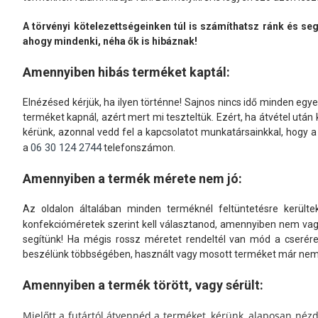
A törvényi kötelezettségeinken túl is számíthatsz ránk és se
ahogy mindenki, néha ők is hibáznak!
Amennyiben hibás terméket kaptál:
Elnézésed kérjük, ha ilyen történne! Sajnos nincs idő minden egye
terméket kapnál, azért mert mi teszteltük. Ezért, ha átvétel után
kérünk, azonnal vedd fel a kapcsolatot munkatársainkkal, hogy a
06 30 124 2744
a
telefonszámon.
Amennyiben a termék mérete nem jó:
Az oldalon általában minden terméknél feltüntetésre kerültek
konfekcióméretek szerint kell választanod, amennyiben nem vagy
segítünk! Ha mégis rossz méretet rendeltél van mód a cserér
beszélünk többségében, használt vagy mosott terméket már nem tu
Amennyiben a termék törött, vagy sérült:
Mielőtt a futártól átvennéd a terméket, kérünk, alaposan néz