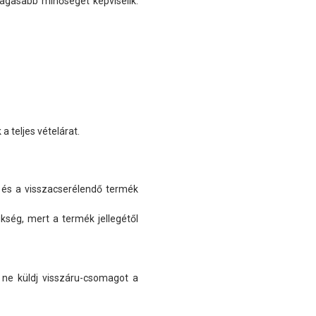
magasabb minőséget képviselik.
 teljes vételárat.
, és a visszacserélendő termék
kség, mert a termék jellegétől
e ne küldj visszáru-csomagot a