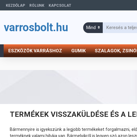
KEZDŐLAP
RÓLUNK
KAPCSOLAT
varrosbolt.hu
Mind
ESZKÖZÖK VARRÁSHOZ
GUMIK
SZALAGOK, ZSIN
TERMÉKEK VISSZAKÜLDÉSE ÉS A L
Bármennyire is igyekszünk a legjobb termékeket forgalmazni, elő
terméknek valami hibája van. Bármelyikről is legyen szó azon les