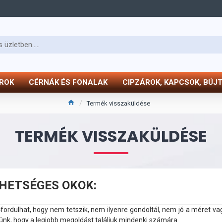
ÓROK
CÉRNÁK ÉS FONALAK
CIPZÁROK, KAPCSOK, BÚJ
Termék visszaküldése
TERMÉK VISSZAKÜLDÉSE
EHETSÉGES OKOK:
fordulhat, hogy nem tetszik, nem ilyenre gondoltál, nem jó a méret va
zünk, hogy a legjobb megoldást találjuk mindenki számára.