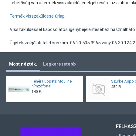
Lehetőség van a termék visszaküldésének jelzésére az alábbi linken 
Termék visszaküldése űrlap
Visszaküldéssel kapcsolatos igénybejelentéséhez használható
Ügyfélszolgálati telefonszám: 06 20 505 3965 vagy
06 30 124 2
Most nézték.
Legkeresetebb
Fehér Puppets Mouline
Szürke Aspo 
hímzőfonal
450 Ft
140 Ft
FELHAS
Kapcsol