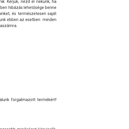
ik. Kérjük, nézd el nekünk, ha
mberi hibázás lehetősége benne
nket, és természetesen saját
hatunk ebben az esetben minden
mlaszámra.
alunk forgalmazott termékért!