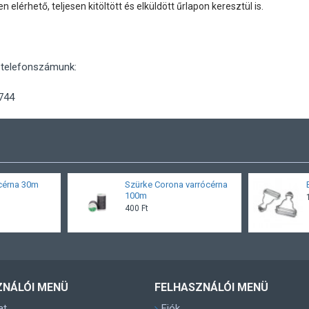
elérhető, teljesen kitöltött és elküldött űrlapon keresztül is.
 telefonszámunk:
744
cérna 30m
Szürke Corona varrócérna
100m
400 Ft
ZNÁLÓI MENÜ
FELHASZNÁLÓI MENÜ
at
Fiók