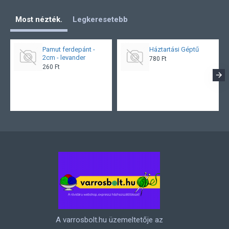
Most nézték.
Legkeresetebb
Pamut ferdepánt -
Háztartási Géptű
2cm - levander
780 Ft
260 Ft
A varrosbolt.hu üzemeltetője az