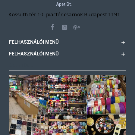
Apet Bt.
Kossuth tér 10. piactér csarnok Budapest 1191
FELHASZNÁLÓI MENÜ
FELHASZNÁLÓI MENÜ
ÜZLETÜNK