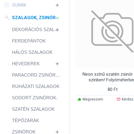
GUMIK
SZALAGOK, ZSINÓROK
DEKORÁCIÓS SZALAGOK, ZSINÓROK
FERDEPÁNTOK
HÁLÓS SZALAGOK
HEVEDEREK
Neon színű szatén zsinór
PARACORD ZSINÓROK
színben! Folyóméterbe
RUHÁZATI SZALAGOK
80 Ft
SODORT ZSINÓROK.
Megveszem
Kérdez
SZATÉN SZALAGOK
TÉPŐZÁRAK
ZSINÓROK