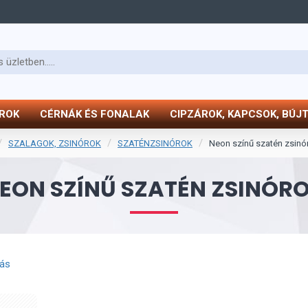
ÓROK
CÉRNÁK ÉS FONALAK
CIPZÁROK, KAPCSOK, BÚJ
SZALAGOK, ZSINÓROK
SZATÉNZSINÓROK
Neon színű szatén zsinó
EON SZÍNŰ SZATÉN ZSINÓR
tás