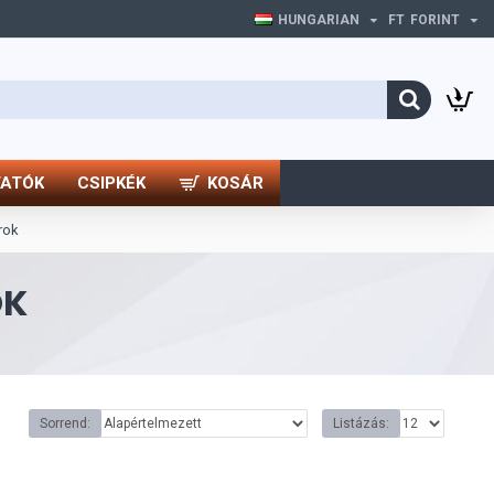
HUNGARIAN
FT
FORINT
TATÓK
CSIPKÉK
KOSÁR
rok
OK
Sorrend:
Listázás: