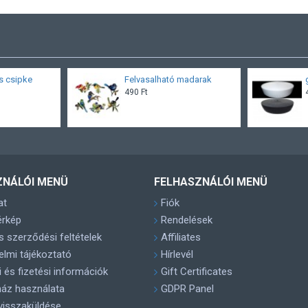
us csipke
Felvasalható madarak
490 Ft
ZNÁLÓI MENÜ
FELHASZNÁLÓI MENÜ
at
Fiók
érkép
Rendelések
s szerződési feltételek
Affiliates
lmi tájékoztató
Hírlevél
si és fizetési információk
Gift Certificates
áz használata
GDPR Panel
visszaküldése