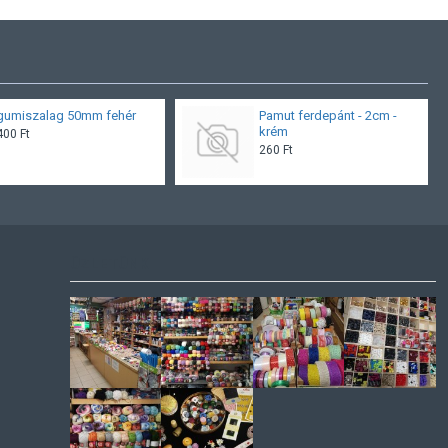
gumiszalag 50mm fehér
Pamut ferdepánt - 2cm -
krém
400 Ft
260 Ft
ÜZLETÜNK