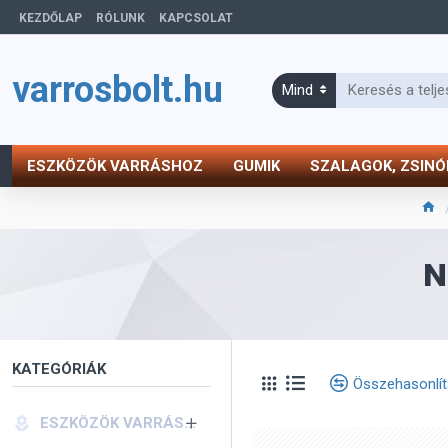
KEZDŐLAP
RÓLUNK
KAPCSOLAT
varrosbolt.hu
Mind
ESZKÖZÖK VARRÁSHOZ
GUMIK
SZALAGOK, ZSIN
N
KATEGÓRIÁK
Összehasonlí
ESZKÖZÖK VARRÁSHOZ