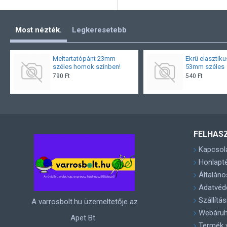
Most nézték.
Legkeresetebb
Meltartatópánt 23mm
Ekrü elasztik
széles homok színben!
53mm széles
790 Ft
540 Ft
FELHAS
Kapcsol
Honlapt
Általáno
Adatvéde
Szállítá
A varrosbolt.hu üzemeltetője az
Webáruh
Apet Bt.
Termék 