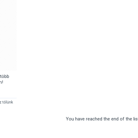
 több
n!
z tőlünk
You have reached the end of the list