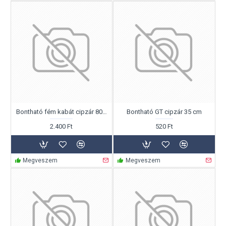
Bontható fém kabát cipzár 80cm
Bontható GT cipzár 35 cm
2.400 Ft
520 Ft
Megveszem
Megveszem