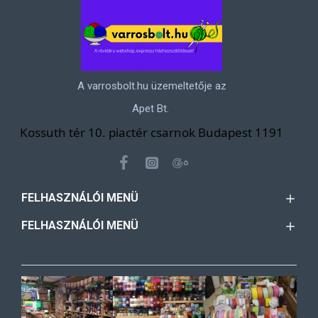
A varrosbolt.hu üzemeltetője az
Apet Bt.
Kossuth tér 10. piactér csarnok Budapest 1191
FELHASZNÁLÓI MENÜ
FELHASZNÁLÓI MENÜ
ÜZLETÜNK