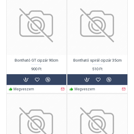
Bontható GT cipzár 90cm
Bontható spirál cipzár 35cm
900 Ft
510 Ft
Megveszem
Megveszem