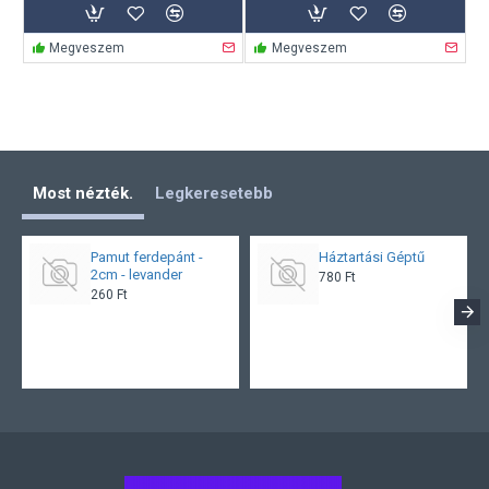
Megveszem
Megveszem
Most nézték.
Legkeresetebb
Pamut ferdepánt -
Háztartási Géptű
2cm - levander
780 Ft
260 Ft