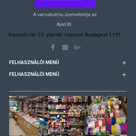
A varrosbolt.hu üzemeltetője az
Apet Bt.
Kossuth tér 10. piactér csarnok Budapest 1191
FELHASZNÁLÓI MENÜ
FELHASZNÁLÓI MENÜ
ÜZLETÜNK