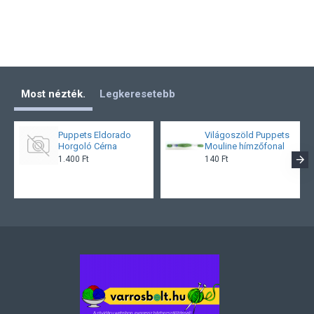
Most nézték.
Legkeresetebb
Puppets Eldorado
Világoszöld Puppets
Horgoló Cérna
Mouline hímzőfonal
1.400 Ft
140 Ft