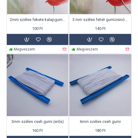
2mm széles fekete kalapgumi Ft/m
3 mm széles fehér gumizsinór Ft/m
100 Ft
140 Ft
Megveszem
Megveszem
3mm széles cseh gumi (erős)
6mm széles cseh gumi
160 Ft
180 Ft