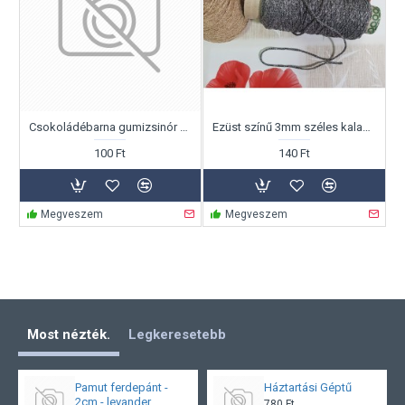
Csokoládébarna gumizsinór 2mm átmérő, folyóméterben!
Ezüst színű 3mm széles kalap gumi Ft/m
100 Ft
140 Ft
Megveszem
Megveszem
Most nézték.
Legkeresetebb
Pamut ferdepánt -
Háztartási Géptű
2cm - levander
780 Ft