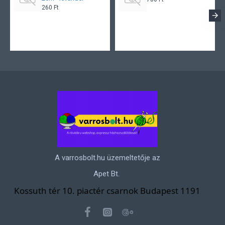
260 Ft
A varrosbolt.hu üzemeltetője az
Apet Bt.
Kossuth tér 10. piactér csarnok Budapest 1191