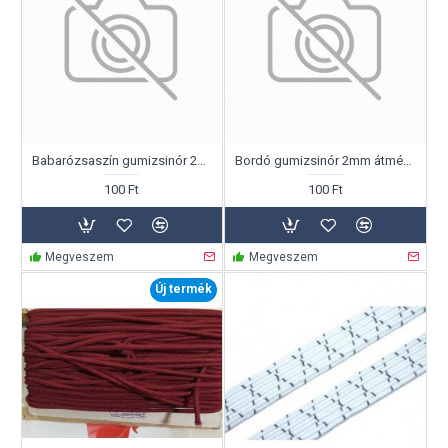
Babarózsaszín gumizsinór 2mm átmérő, folyóméterben!
Bordó gumizsinór 2mm átmérő, folyóméterben!
100 Ft
100 Ft
Megveszem
Megveszem
Új termék