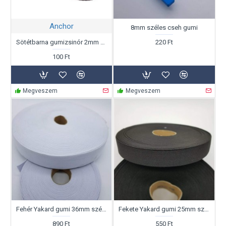
Anchor
8mm széles cseh gumi
Sötétbarna gumizsinór 2mm átmérő, folyóméterben!
220 Ft
100 Ft
Megveszem
Megveszem
Fehér Yakard gumi 36mm széles
Fekete Yakard gumi 25mm széles
890 Ft
550 Ft