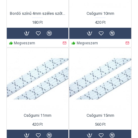
Bordó színű 4mm széles szőtt gumizsinór Ft/m
Csőgumi 10mm
180 Ft
420 Ft
Megveszem
Megveszem
Csőgumi 11mm
Csőgumi 15mm
420 Ft
560 Ft