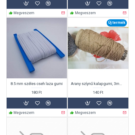
Megveszem
Megveszem
Új termék
8.5 mm széles cseh laza gumi
Arany szíynű kalapgumi, 3mm széles Ft/m
180 Ft
140 Ft
Megveszem
Megveszem