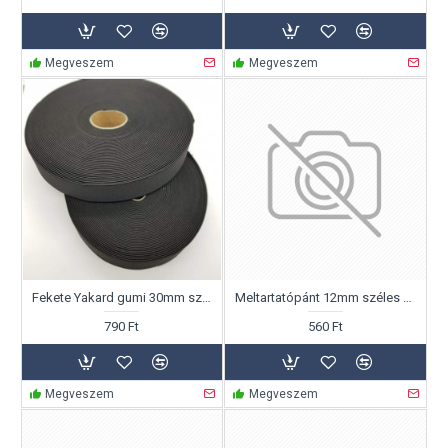
Megveszem
Megveszem
Fekete Yakard gumi 30mm széles
Meltartatópánt 12mm széles fekete színben!
790 Ft
560 Ft
Megveszem
Megveszem