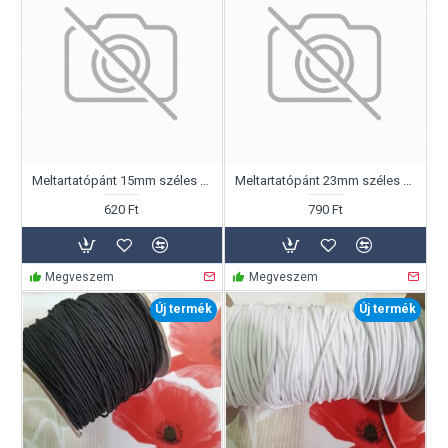
Meltartatópánt 15mm széles fekete színben!
Meltartatópánt 23mm széles homok színben!
620 Ft
790 Ft
Megveszem
Megveszem
Új termék
Új termék