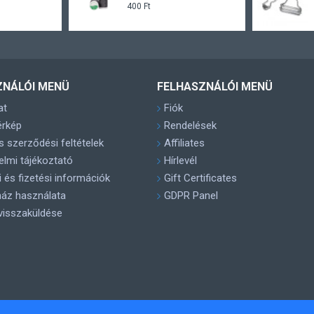
400 Ft
ZNÁLÓI MENÜ
FELHASZNÁLÓI MENÜ
at
Fiók
érkép
Rendelések
s szerződési feltételek
Affiliates
lmi tájékoztató
Hírlevél
si és fizetési információk
Gift Certificates
áz használata
GDPR Panel
visszaküldése