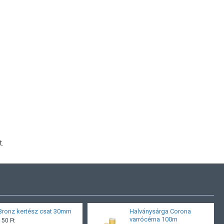
.
Bronz kertész csat 30mm
Halványsárga Corona
varrócérna 100m
150 Ft