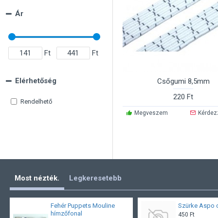
Ár
Ft
Ft
Elérhetőség
Csőgumi 8,5mm
220 Ft
Rendelhető
Megveszem
Kérdez
Most nézték.
Legkeresetebb
Fehér Puppets Mouline
Szürke Aspo 
hímzőfonal
450 Ft