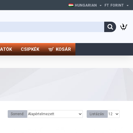
HUNGARIAN
FT
FORINT
TATÓK
CSIPKÉK
KOSÁR
Sorrend:
Listázás: