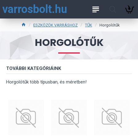
varrosbolt.hu
ESZKÖZÖK VARRÁSHOZ
TŰK
Horgolótűk
HORGOLÓTŰK
TOVÁBBI KATEGÓRIÁINK
Horgolótűk több típusban, és méretben!