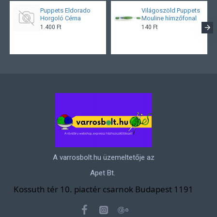
Puppets Eldorado
Világoszöld Puppets
Horgoló Cérna
Mouline hímzőfonal
1.400 Ft
140 Ft
A varrosbolt.hu üzemeltetője az
Apet Bt.
Kossuth tér 10. piactér csarnok Budapest 1191