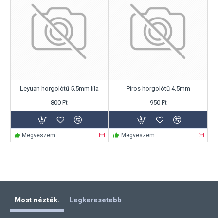
Leyuan horgolótű 5.5mm lila
Piros horgolótű 4.5mm
800 Ft
950 Ft
Megveszem
Megveszem
Most nézték.
Legkeresetebb