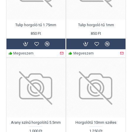
Tulip horgoló tű 1.75mm
Tulip horgoló tű 1mm
850 Ft
850 Ft
Megveszem
Megveszem
Arany színű horgolótű 5.5mm
Horgolótű 10mm széles
1.000 Ft
1.250 Ft