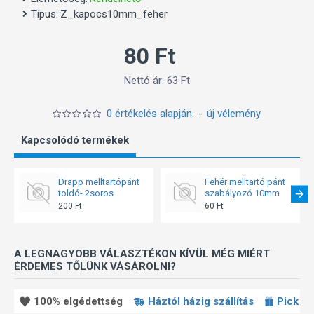
Típus:
Z_kapocs10mm_feher
80 Ft
Nettó ár: 63 Ft
0 értékelés alapján.
-
új vélemény
Kapcsolódó termékek
Drapp melltartópánt
Fehér melltartó pánt
toldó- 2soros
szabályozó 10mm
200 Ft
60 Ft
A LEGNAGYOBB VÁLASZTÉKON KÍVÜL MÉG MIÉRT
ÉRDEMES TŐLÜNK VÁSÁROLNI?
100% elgédettség
Háztól házig szállítás
Pick P