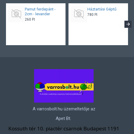
Pamut ferdepánt -
Háztartási Géptű
2cm - levander
780 Ft
260 Ft
A varrosbolt.hu üzemeltetője az
Apet Bt.
Kossuth tér 10. piactér csarnok Budapest 1191